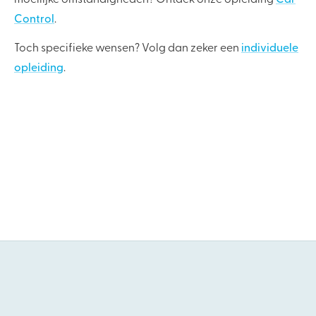
moeilijke omstandigheden? Ontdek onze opleiding
Car
Control
.
Toch specifieke wensen? Volg dan zeker een
individuele
opleiding
.